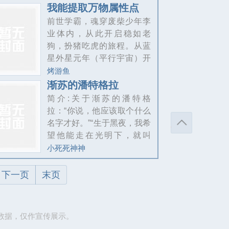
损你利己。本书的宗旨只有
我能提取万物属性点
一个，那就是，逗乐读者，
前世学霸，魂穿废柴少年李
饿垮熊猫，要是不达目标，
业体内，从此开启稳如老
算我水平不高！
狗，扮猪吃虎的旅程。从蓝
星外星元年（平行宇宙）开
始，李业凭借前世喜欢的传
烤游鱼
统玄幻等网文思路，靠（意
渐苏的潘特格拉
外获得）基因古树系统和大
简介:关于渐苏的潘特格
环境修炼体系，双管齐下开
拉：“你说，他应该取个什么
启基因修行之路。修炼稳如
名字才好。”“生于黑夜，我希
老狗的李业，遇到的事却总
望他能走在光明下，就叫
是鸡飞狗跳，但身为一只学
他，天明吧。”“天明吗？是个
小死死神神
霸，李业每次都会沉着冷静
好名字呢。”女人的眼睛渐渐
的去（试图）解决问题......在
合上，男人抱着她，不自觉
下一页
末页
一次次事件中，李业世界观
地流下了眼泪。他抱起那个
逐渐崩塌。是他狭隘了。每
尚在襁褓里的婴儿，与自己
次想得最多的是，能否活着
心爱的女人道别。这个孩子
数据，仅作宣传展示。
回去和确
人如其名，他会在不远的未