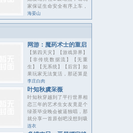
家保证生命安全有序上车，
并遵守乘车规则。”“乘车规则
海晏山
如下：”“1.非游戏物品请勿带
上列车。（内衣裤除外）”“2.
必须消费。（列车工作人员
均为无薪上岗）”“3.熄灯之后
网游：魔药术士的重启
请勿开灯。（艺高人胆大者
人生
【第四天灾】【游戏异界】
除外）”“此外，列车鼓励偷
【非传统数据流】【无重
袭、斗殴、猎食等多种休闲
生】【无系统】【后宫】如
方式，请玩家随意选择。”“祝
果玩家无法复活，那还算是
您旅途愉快。”
什么第四天灾？这个问题问
李庄白肉
的很好，可你有没有想过，
叶知秋虞采薇
究竟什么才是天灾？靠着一
叶知秋穿越到了平行世界相
次又一次代价低廉的复活，
恋三年的艺术生女友竟是个
不厌其烦的骚扰Boss？就像
绿茶毕业晚会被逼独唱，那
是巨象脚下的蝼蚁、阴沟里
就分享一首原创吧没想到吸
的老鼠、下水道里的蛆
引了歌星女神虞采薇的注意
连衣
虫……却美其名曰，冠以所
主动邀歌、参加节目、合唱