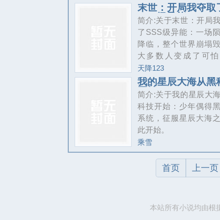
是一场更伟大的冒险
至还发现自己拥有了
末世：开局我夺取
他的现在。——“开拓世..
SSS级异能
档的能力，在他利用
简介:关于末世：开局
力多次化险为夷，成
了SSS级异能：一场
副本后，也意外被现
降临，整个世界崩塌
的网友们当成了顶
大多数人变成了可怕
佬。“他到底咋知道这
物，动物、植物不再
天降123
通关的？？？”“所以许
者的资源，而是成为
我的星辰大海从黑
出什么了？有无大佬
开始
手。随着陨石雨降临
简介:关于我的星辰大
下，小弟我真看不懂
星晶，能开出超凡食
科技开始：少年偶得
作啊！”“woc，这深不
器装备、进化药剂，
系统，征服星辰大海
城府，这缜密细致的
脉……这里是末世，
此开始。
这
幸存者的地狱！但对
乘雪
者和异能者而言，这
天堂……赵阴重生回
首页
上一页
前，夺取仇人SSS级
约之魂……这辈子，
带领伙伴活的更好。
本站所有小说均由根