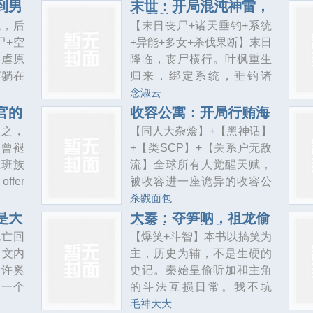
在泰岳
脉，强势崛起，碾压各路天
到男
末世：开局混沌神雷，
之而后
为所欲为
奖励，
才然而随着不断的成长，他
低，后
【末日丧尸+诸天垂钓+系统
一个好
上签
发现身边的人和事并没有那
尸+空
+异能+多女+杀伐果断】末日
。”系
至尊骨
么简单，就连这个世界都充
+虐原
降临，丧尸横行。叶枫重生
了说，
得八星
满了巨大的阴谋和诡异的秘
苒躺在
归来，绑定系统，垂钓诸
无边界
密
世文。
天！【恭喜宿主垂钓成功，
念淑云
励，他
主下
获得神话级异能：混沌神
官的
收容公寓：开局行贿海
，君逍
绵宝宝！
面。男
雷！】【恭喜宿主垂钓成
云之，
【同人大杂烩】+【黑神话】
道“九
杀了
功，获得传说级技能：储物
不曾褪
+【类SCP】+【关系户无敌
仙路尽
男主。
空间！】……从此，叶枫技
上班族
流】全球所有人觉醒天赋，
境空
能无限、战力爆表、狂收物
fer
被收容进一座诡异的收容公
能。不
资、女神入怀，吊打一切不
第一天
寓中！大家都要在这座无限
杀戮面包
能，还
服……再回首，叶枫已然横
。一辆
公寓中艰难求生！为自己赎
是大
大秦：夺笋呐，祖龙偷
无痛升
推末世，女神满怀。
听我心声！冯征秦始皇
化带和
清收容费！你的隔壁也许是
死亡回
【爆笑+斗智】本书以搞笑为
她真的
嬴政
星海，
单纯可爱的海绵宝宝，也可
【文内
主，历史为辅，不是生硬的
来纠
了。不
能是长腿大姐姐荷光者！但
】许奚
史记。秦始皇偷听加和主角
一个更
——对
不要轻易打开任何一扇房
另一个
的斗法互损日常。我不坑
亡不过
门！这里没有纯洁无邪的收
界，甚
你，对不起你。我若坑你，
毛神大大