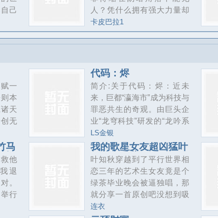
比自己
人？凭什么拥有强大力量却
什么我
还要被当成消耗品？乔木越
卡皮巴拉1
际纵队
想越不对劲。谁拥有力量，
！铁罐
谁就该拥有财富、掌握权
突击士
力、统治世界！检验真理的
的装甲
工作，就交给我们吧！
代码：烬
.这一
天赋一
简介:关于代码：烬：近未
个世界
法则本
来，巨都“瀛海市”成为科技与
他现在
藏诸天
罪恶共生的奇观。由巨头企
这场号
开创无
业“龙穹科技”研发的“龙吟系
争中，
帝，傲
统”掌控一切，它将城市效率
LS金银
魔改一
提升至极致，也带来了无孔
竹马
我的歌星女友超凶猛叶
栓、柴
苏锦
知秋虞采薇
不入的监控。公民从出生起
了救他
叶知秋穿越到了平行世界相
的一切数据——行为、社
我退
恋三年的艺术生女友竟是个
交、健康乃至情绪，都被量
反对。
绿茶毕业晚会被逼独唱，那
化、评分，成为系统运行的
期举行
就分享一首原创吧没想到吸
燃料。光明之下，犯罪率趋
车祸，
引了歌星女神虞采薇的注意
连衣
近于零，生活便捷无比；阴
的只有
主动邀歌、参加节目、合唱