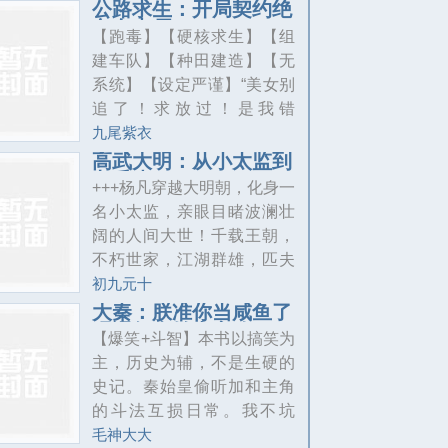
聚了无数门阀二三代。而林
公路求生：开局契约绝
可以改变身体硬度的，能变
色女丧尸
之颜，则像现代版灰姑娘：
【跑毒】【硬核求生】【组
身各种动物的，有瞬间移动
家境贫穷，成绩优秀，忧郁
建车队】【种田建造】【无
的，还有长生不老的，也有
清冷，笑起来时，黑眼珠里
系统】【设定严谨】“美女别
复制能力的，各种各样的超
泛开涟漪。“所以，在新学校
追了！求放过！是我错
能力者爆发式的出现。
里有没有恋爱。”朋友挤眉弄
了！！我不该捅你
九尾紫衣
眼。林之颜只是笑。学校里
的！！！”看着身后不停追着
高武大明：从小太监到
同样阶级分明，有些人打架
九千岁
他跑的曼妙身影。苏晨整个
+++杨凡穿越大明朝，化身一
损毁百万价值的公物时，她
人都麻了。。。全球百亿人
名小太监，亲眼目睹波澜壮
在想锈雨腐蚀家里建筑怎么
被传送到公路求生世界，身
阔的人间大世！千载王朝，
办。有些人开着豪车星舰
后就是致命毒雾！每个人都
不朽世家，江湖群雄，匹夫
时，她凌晨起来
在为一口水、一块面包亡命
大豪，龙蛇并起！既然如
初九元十
狂奔，苏晨却在开局获得了
此，那我，杨凡，要做那天
大秦：朕准你当咸鱼了
逆天神卡！【物品：宠物契
吗冯征秦始皇嬴政
下第一人！...
【爆笑+斗智】本书以搞笑为
约卡】【效果：有概率驯服
主，历史为辅，不是生硬的
非人类生物，契约后永不背
史记。秦始皇偷听加和主角
叛！】当别人被丧尸追得屁
的斗法互损日常。我不坑
滚尿流时
你，对不起你。我若坑你，
毛神大大