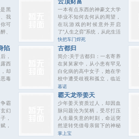
云顶财富
影之中，数据剥削无处不
到死都
情歌连她家开的公司都想签
开是黑
一本有点东西的神豪文大学
在，社会阶层固化如铁，异
，怀的
下我这些都没问题，关键是
景、我
毕业不知何去何从的周望，
议者与“低分者”被无声排除。
重活一
为什么感觉女神看我的眼神
，你可
在玩游戏的时候意外开启
这是一座以秩序为名、用代
追求有
有点不对等等住手啊痴女
麻醉、
了“人生之弈”系统，从此生活
码铸就
为盛少
对女友
变成了简单模式。我们无法
快把车门焊死
这一次
们，不
回到过去，但却总能换个活
身陷
古都归
力支持
松紧
法。在放纵中成长，在洒脱
白后，
简介:关于古都归：一名寄养
盛少泽
纯黑
中前行。周望“这一次，老子
祗露西
在舅舅家中，从小患有罕见
子、喜
只做赢家。”小说关键词财富
绵，却
白化病的高中女子，她在学
自由从毕业开始无弹窗,财富
最恶毒
校中遭受歧视和孤立，临近
自
。上个
高考时，后因成绩下滑严重
暮诺
，任务
被开除，在一名自称是学校
霸天龙帝姜天
：欢迎
校长的年轻男子引导下来到
骄争霸
少年姜天资质过人，却因血
略成
一所神秘学院，探索人类世
越玄幻
脉问题沦为笑柄，受尽打压
时间，
界未知的真相，故事由此展
神子，
人生最失意的时刻，命运突
薇尔莉
开。
天赋，
然逆转凭借母亲留下的神秘
。可惜
局签到
法宝，姜天融合蛮血神龙血
掌上宝
罪完了