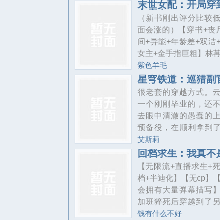
一具大成荒古圣体。
末世女配：开局穿
的5个美男都想将她杀
主床上
古碑签到，获得六星
（新书刚出评分比较
快。她好不容易刷满
神象镇狱劲在十岁宴
面会涨的）【穿书+丧
感度，“我要回家找哥哥
到，获得七星奖励，
间+异能+年龄差+双洁
统笑眯眯：宿主，忘
在青铜仙殿签到，获
女主+金手指巨粗】林
是同一时间
奖励，万物母气鼎在
病床上，穿进一本末
紫色羊毛
海签到，获得十星奖
什么？开局就是给男
星穹铁道：巡猎副
化自在大法无数年后
开拓之旅
药、图谋不轨的名场
很老套的穿越方式。
遥盘坐九霄，剑指苍天
主厌恶原身，恨不得
一个刚刚毕业的，还
天十地，我主沉浮，
她。珍爱生命，远离
去眼中清澈的愚蠢的
头，我为巅峰”
什么？她不仅认主秘
预备役，在顺利拿到了of
间，还觉醒了复制异
之后，过于兴奋，在
艾斯莉
仅可以复制别人的异
上班就遭遇飞来横祸
回档求生：我真不
能靠着别人升级躺平
佬啊
和他隔了足足两条绿
【无限流+直播求生+
级。爽！可为什么当
一排楼房的卡车跨越
档+半迪化】【无cp】
远离后，男主却反过
成功的将他……送走
会拥有大量弹幕描写
缠？好走，不送，下
过，有句话说的很好
加班猝死后穿越到了
乖！还有，那个她
于勇敢的人而言，死
被求生游戏入侵的世
钱有什么不好