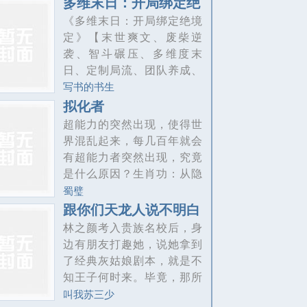
多维末日：开局绑定绝
谓的天灾名号。真正的天灾
境定
情歌连她家开的公司都想签
《多维末日：开局绑定绝境
——是时代的洪流！是璀璨
下我这些都没问题，关键是
定》【末世爽文、废柴逆
的星火！是打破一切固有规
为什么感觉女神看我的眼神
袭、智斗碾压、多维度末
则与秩序的铁锤！是推翻腐
有点不对等等住手啊痴女
日、定制局流、团队养成、
朽时
反转密集】失业负债欠8万网
写书的书生
贷，还怕黑有强迫症的废柴
拟化者
策划师林野，暴雨夜蹲楼道
超能力的突然出现，使得世
时绑定【末世绝境定制
界混乱起来，每几百年就会
局】，成了绝境局主——拒
有超能力者突然出现，究竟
绝绑定24小时后主世界同步
是什么原因？生肖功：从隐
末日，金手指竟是「方案+资
世派流传出来的功法，学习
蜀璧
源+兜底」三维服务，别人末
者可以获得十二生肖之一的
跟你们天龙人说不明白
世拼武力，他靠纸笔定生
生肖能力，每一种生肖能力
林之颜考入贵族名校后，身
死，反差拉满！?首入丧尸据
都不同，但出现了一个身具
边有朋友打趣她，说她拿到
点就被骂骗子，队长苏冉拎
多肖之人将生肖功四处散
了经典灰姑娘剧本，就是不
着刀赶他滚，连智能助手零
布，引发世界动荡。超能
知王子何时来。毕竟，那所
都判定他方案失败
力：忽然出现各种各样的超
学校堪称军阀权贵摇篮，汇
叫我苏三少
能力者，能将梦具现化的，