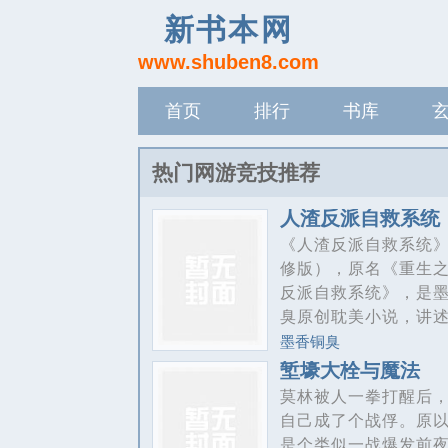
新书本网
www.shuben8.com
首页
排行
书库
记录
热门网游竞技推荐
人渣反派自救系统
《人渣反派自救系统
修版），原名《重生
反派自救系统》，是
臭原创耽美小说，讲
垣作为一个书迷穿越
墨香铜臭
中人渣反派，改变原
堑壕大栓与魔法
情，拯救自己的故事。
莫林被人一拳打醒后
自己成了个战俘。原
是个类似一战爆发前