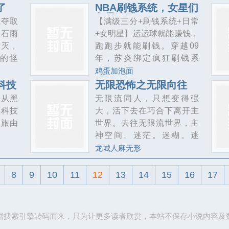
。一如
容物！林厌却觉醒了善于行
死后回
损你利己。本书的宗旨只有
了
NBA刷钱系统，女星们
.
贿系统！能够看到每一个房
争风吃醋
这个能
一个，那就是，逗乐读者，
我夺取
【满级三分+刷钱系统+日常
间内的收容物和行贿任务！
功通关
饿垮熊猫，要是不达目标，
陨石雨
+女明星】运运球就能赚钱，
人人皆有弱点，只要你行贿
实世界
算我水平不高！
毁灭，
跑跑步就能刷钱。穿越09
得当！只要行了贿！
尖大
的怪
年，苏炎绑定疯狂刷钱系
么做能
是幸存
统，开局还有凌驾巅峰库里
鸡蛋加泡面
奚又看
了猎
之上的满级三分。从撤步三
科技
无限恐怖之无限向往
分析一
的还有
分绝杀开始，一步步登顶
海从黑
无限流同人，只想变得强
这些操
物、武
NBA第一人。冠军奖杯拿到
黑科技
大，活下去在巧合下离开主
可测的
异能血
手软的同时……他的爱情也
之旅由
世界。去往无限流世界，主
思维，
是大多
走上无数男人幻想的道路。
神空间。迷茫。迷糊。迷
于进化
库里：“我是蓝星最强射手，
瞪。在最简单任务世界，活
龙城人麻无形
里却是
至于苏炎？他是外星人！”勒
下去变得强大。活下去带着
到末日
布朗：“我以为远赴迈阿密，
身边人。能走到最后吗。俯
8
9
10
11
12
13
14
15
16
17
异能契
是我夺得NBA总冠军，冲击
瞰的家伙。我等并非蝼蚁，
他只想
历史第一人的开始。谁知
想要玩弄我们。不能让你如
道。苏炎灭掉了我的一切幻
愿，吾得在无限世界杀戮世
据搜索引擎转码而来，只为让更多读者欣赏，本站不保存小说内容及
想！”科
界中绽放怎么甘心在回平淡