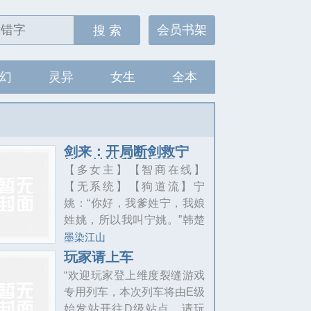
会员书架
搜 索
幻
灵异
女生
全本
剑来：开局断剑救宁
姚，她送我压裙刀
【多女主】【智商在线】
【无系统】【狗道流】宁
姚：“你好，我爹姓宁，我娘
姓姚，所以我叫宁姚。”韩楚
风：“你好，我爹姓韩，我娘
墨染江山
姓楚，所以我们的孩子叫韩
玩家请上车
宁！”
“欢迎玩家登上维度裂缝游戏
专用列车，本次列车将由E级
始发站开往D级站点，请玩