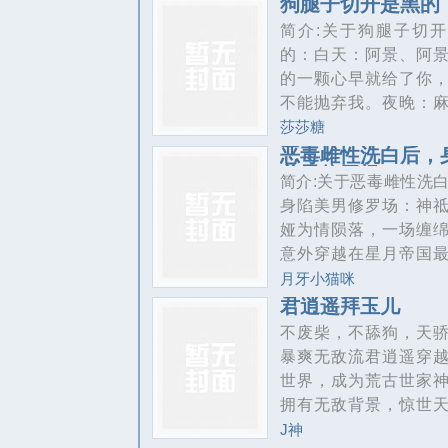
狗腿子切开是黑的
无尽的羞辱。盛少泽
简介:关于狗腿子切
不知道林沐瑶是海后
的：白天：阿景、阿
根本不是他的孩子。
的一颗心早就给了你
世，我学乖了。勇敢
不能抛弃我。夜晚：
恩于我的盛晏庭，成
不明药剂，什么都敢
莎莎糖
泽的小婶婶。嘿嘿，
用。这个故事告诉我
恶毒雌性洗白后，
我要以长辈的身份大
美男修罗场
能因为是狗腿子就放
简介:关于恶毒雌性洗
他们在一起，必须让
惕，搞不好切开就是
身陷美男修罗场：神
好好享受享受戴绿帽
的。
娅为情陨落，一场缠
当爹的滋味。
意外穿越在星月帝国
的公主薇尔莉特身上
月牙小猫咪
攻略者绑定恶女系统
君逍遥拜玉儿
失败香消玉殒。系统
不废柴，不舔狗，天
您的到来，洗白，攻
暴爽无敌流君逍遥穿
功，就可以获得生存
世界，成为荒古世家
回到你原来的世界。
拥有无敌背景，惊世
特信心满满：我可以
更得到签到系统，开
J神
地狱开局，被原主得