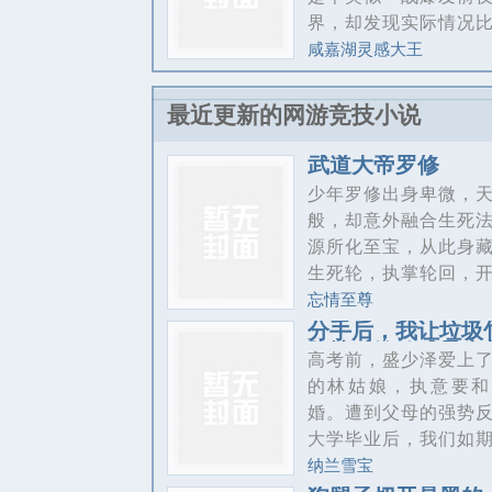
界，却发现实际情况
想得更糟糕。而且为
咸嘉湖灵感大王
一个帝国士兵，和国
的志愿者成了盟军啊
最近更新的网游竞技小说
头一样的手持剑盾的
兵，柴油和魔导混动
武道大帝罗修
骑士，还有随军法师.....
少年罗修出身卑微，
切都在告诉莫林，这
般，却意外融合生死
有问题，还很大。但
源所化至宝，从此身
要考虑的，是如何在
生死轮，执掌轮回，
称‘终结一切战争’的战
上神通，成就一代大
忘情至尊
活下来。本书要素：
视古今
分手后，我让垃圾
战、真男人就要拉大
跪地喊婶婶盛晏庭
高考前，盛少泽爱上
油
的林姑娘，执意要和
婚。遭到父母的强势
大学毕业后，我们如
婚礼，林沐瑶却死于
纳兰雪宝
一尸两命，从此等我