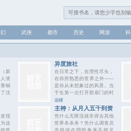
玄幻
武侠
都市
历史
网游
科
异度旅社
》（新
在日常之下，在理性尽头，
之人渣
在你所熟悉的世界之外——
墨香铜
是你从未想象过的风景。当
述了沈
于生第一次打开那扇门的时
成为书
候，他所熟悉的世界便轰然
远瞳
来剧
倒塌。而那直抵世界根源
主神：从月入五千到资
产千亿
的“真相”，扑面而来。
，发现
凭什么无限流就非得去其他
以为这
世界杀杀杀？凭什么调查员
夜的世
非得缩在阴暗角落不能见