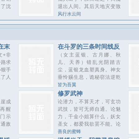
手就跑）——封设老师lof：
述了沈
退出人间。其后天地灾变致
雀设更新频率：隔日更
成为书
灵气衰弱，仙人消失，天魔
风行水云间
来剧
却化身神明，重新渗透人
间；一百六十多年前，神物
降临。富饶的赤帕高原、战
无不胜的盘龙古城，尽数化
在末
在斗罗的三条时间线反
为黄土；如今，我，降临
复横跳
文+非
（女主蓝银、古月娜、秋
了！追寻仙人留下的线索，
公路求
儿、天养）错乱光阴踏古
扭转既定的宿命，解开仙魔
心狠手
尘，蓝银龙血塑真身。神女
的真相……而一切的起源，
成了人
垂怜赐生息，诡秘窃法逆乾
要从回到盘龙古城、体验波
靠序列
坤。昔在今在皆吾影，万世
皆为吾翼
澜悲壮的历史开始。PS：本
居生活
千秋一至尊。笑看斗罗三纪
修罗武神
文为迷雾文，不开上帝视
方式。
事，红颜伴我定星辰。[涉及
坠崖成
论潜力，不算天才，可玄功
角，世界的全貌及真相随
陈野觉
作品：斗罗大陆、绝世唐
再醒
武技，皆可无师自通。论魅
的自行
门、龙王传说、终极斗罗
门示
力，千金小姐算什么，妖女
甲战
（微量)；有一定二设；主角
污通敌
圣女，都爱我欲罢不能。论
移动堡
正常义务教育，不是自私自
相护，
实力，任凭你有万千至宝，
善良的蜜蜂
缩饼干
利型，有一定道德水准，会
伪善城
但定不敌我界灵大军。我是