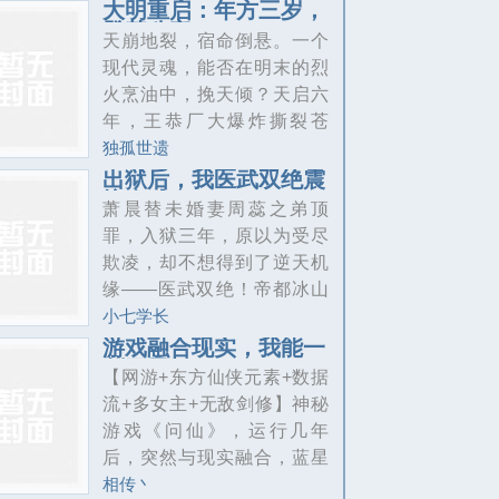
界，觉醒耀光武魂，先天魂
大明重启：年方三岁，
登基称帝
力只有三级，本想抱上玉小
天崩地裂，宿命倒悬。一个
刚的大腿，却被羞辱拒绝，
现代灵魂，能否在明末的烈
悲愤之下，金手指到来，一
火烹油中，挽天倾？天启六
颗来自海贼王世界的闪闪果
年，王恭厂大爆炸撕裂苍
实改变了他的命运！什么叫
穹，历史在此拐弯。朱光明
独孤世遗
你的元素化无法命中？什么
魂穿成天启帝襁褓幼子朱慈
出狱后，我医武双绝震
叫暗器对你不起作用？什么
惊全球
炅，却发现自己正踩着大明
萧晨替未婚妻周蕊之弟顶
叫无视海水副作用？什么叫
最后一块浮冰——七个月开
罪，入狱三年，原以为受尽
你一个敏攻系魂师不用武魂
口唤父，一岁执笔写名，两
欺凌，却不想得到了逆天机
揍的强攻系魂师嗷嗷叫？不
岁纵论朝局。朝野哗然：太
缘——医武双绝！帝都冰山
愿被拘束的
子是祥瑞，还是妖孽？天启
女总裁跪求阴阳交合；江州
小七学长
八年，这个不载于历史的年
大小姐非他不嫁；就连苗疆
游戏融合现实，我能一
份，是金手指的成功？当奉
剑开天
圣女都对他死心塌地！而出
【网游+东方仙侠元素+数据
天殿的钟声半夜敲响，历史
狱当天，未婚妻竟然伙同奸
流+多女主+无敌剑修】神秘
修正的惯性粉碎所有幻想。
夫强抢萧家产业，欺辱祖
游戏《问仙》，运行几年
三岁太子仗剑立于朝堂，喊
父。那一刻，萧晨笑了，笑
后，突然与现实融合，蓝星
出了桀骜的不忿：承
得肆无忌惮。三年前，我为
秩序崩坏，大地上罪恶横
相传丶