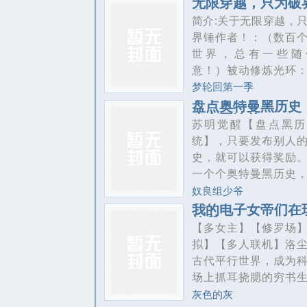
无限穿越，只为破
拼命时，他的房车已
作者！
主布下天罗地网，要
简介:关于无限穿越，
自动净水系统和微型
连根拔起。绝境之中
界锤作者！：（数百
场。但真正的危机来
界植道蜕变系统】骤
世界，总有一些随
深处——那些杀不死
活，他悟透植道九变
意！）被动修炼光环
追逐着迁
万植生杀。指尖微动
后，所学功法、技能
梦轮回第一季
索命，破封睁眼便瞬
入自动修炼状态……
盘点奥特曼黑历史
奴，以寄生种子破连
光之国追杀
越光环：当前世界剧
苏明觉醒【盘点黑历
局，召上古战植挡灭
到达到30%以上，即
统】，只要发布别人
潮，掀翻城主的邪修
穿越……被动敌意光
史，就可以获得奖励
撞破域外种族的百年
知任意对宿主产生敌
一个个奥特曼黑历史
计。从青木城人人可欺
标，锁定目标位置，
展示在诸天万界！炎
奴良组少爷
耗积分，可控制目标
长！分尸狂魔！近战
我的电子女帝们在
至意志……这是无敌
抢我
巴巴尔你个狗杂种！
【多女主】【修罗场
的是情怀和设定，作
奥特曼的计划，是佐
拟】【多人联机】洛
最大可能还原每一个
的！谢谢你，泰罗！
古代平行世界，成为
的剧情角铯。不脑残
王，你为什么折断奥
场上抓耳挠腮的穷书
主，纯爽文，希望
匙？！我只是个科学
金榜题名只差最后一
灰色的灰
有他们那样的力量！