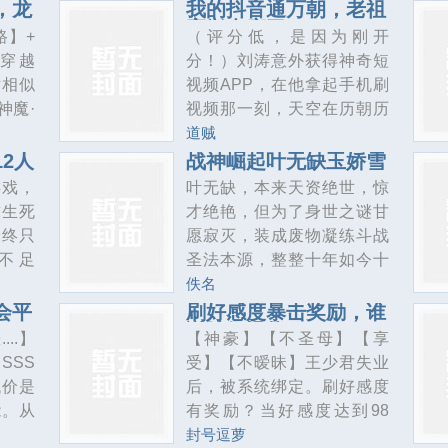
不会
段正淳和李青萝杀害的！但
，龙
我的抖音通万朝，老祖
名场面
宗兴奋麻了
历史推
我现在重生了，重生在大婚
路】+
（评分低，是因为刚开
，让无
可以练
之夜，也是前世被害的那
穿越
分！）刘涛意外获得神奇短
这些英
只要辅
天！现在他们快来了，怎么
世相似
视频APP，在他拿起手机刷
”。佐
练习的
办？挺急的！简介二：重生
神魔·
视频那一刻，天空在历朝历
着随便
的王冈发现带回来块面板，
大道、
代所有帝王，文臣武将，文
道贼
速通游
通过声望值就可以学武功的
为圣主
人墨客的震惊中，天直接裂
2人
战神崛起叶无缺玉娇雪
政治头
面板，如此利器在手，王冈
符咒：
了！接着便是一个个短视频
游戏，
叶无缺，本来天资绝世，惊
。与此
筹措满志...
当兴！
震碎他们的三观！【刷热血
球生死
才绝艳，但为了身世之谜甘
能力的
神魔两
霸气语录，视频最后，数风
最终只
愿寂灭，装成废物凝练斗战
开始未
式微，
流人物还看今朝……】嬴
不足
圣法本源，整整十年如今十
的方式
政：“愿中华人人如龙……愿
！医院、
年期满，真龙归来一条碾压
佚名
吧，我
中华无饿死之人……这宏愿
各地的
无数奇才鬼才、打爆各种王
会平
刷好感度暴击奖励，谁
你只是
真的能实现吗？”汉武帝：“这
说她们慢热
变成一
体神体、生撕诸天神话令万
..】
【神豪】【不圣母】【享
物，我
是什么……怎会如此刺
的鬼怪
界颤抖的无敌之路至此展
SSS
受】【不暧昧】王少君失业
如烟说
眼？”诸葛亮：“这就是你们口
戏！！
开“你说你资质无敌悟性逆天
代价是
后，被系统绑定。刷好感度
，一上
中的东风一号？当年我要是
】【微
血脉高贵”“抱歉，那要分和谁
能。从
有奖励？当好感度达到98
能借来一颗这样
限流】
比，和我比，你会哭的。”战
柄，未
时！【叮，检测到好感度
封号逗萝