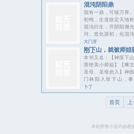
（小说偏慢热，世界
婚妻当场退婚，家族
混沌阴阳鼎
大完整，不喜勿进）
地出门。所有人都以
我有一鼎，可镇万界
废了，但林平看着自
初鸣，生道纹定天地
板，笑了。【禁魔令
混沌衍生，开阴阳溯
活！】【机制：每一次
河。造化源初，化混
杀怪物，都将被计入
界生死。……父兄战
大门牙
碑！】【击杀1万只怪
族式微。秦景言于逆
刚下山，就被师姐
锁神级被动：再来一箭
同居
起，杀穿九天十地，
本书又名：【神医下
时20%概率射出2支箭
道仙尊！
害绝美小师姐】【爽
【击杀100万只怪物，
圣母、圣母勿入】神
级被动：东风箭（使命
门林阳入世下山，拳
棍，手抱美人！纵横
卜了
快意恩仇，泡最美的
最烈的酒，打最恶的
首页
上
最毒的病！师姐：“掌
里发现妖女一枚，请
伏！”林阳走过去看了
本站所有小说均由根
将妖女护在身后，义