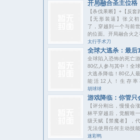
策论，可他连毛笔都
开局融合圣主位格
一个个关于光之国的
相尽显！
用。好在穿越时绑定
【杀伐果断】+【反套
不断展现在诸天万界
演器，在虚拟推演中
【无形装逼】张义初
数人为之震撼，原来
习文章，锻炼技能，
了，穿越到一个与前
雄还有着这种“黑历史
助皇女登基，就能将
的位面。开局融合火之
菲：“我尼玛！谁是那
才能带回现实。本想
圣主位格，先天火之
太行手术刀
选个最有优势的皇女
十二符咒！十二符咒
全球大逃杀：最后1
戏，却误打误撞选中
封神
修炼的神通所成！龙
全球陷入恐怖的死亡
脑为零的秦王李瑾瑜
万物皆有归途，毁灭
80亿人参与其中！全
同时。得到天道推演
虎符咒：抱阴负阳，
大逃杀降临！80亿人
秦王李瑾瑜好奇之下
性！！牛符咒：力道
能活12人！生存率
来推演，却发现自己
我的敌人总是以血遁
0.00000000015%
胡球球
逃跑！……“我们分手
学校、监狱……世界
游戏降临：你管只
觉醒了青鸾血脉，而
A叫废物？
任何场地，都有可能
【评分刚出，慢慢会涨..
觉醒了大力天赋的废
个死亡游戏场！恐怖
林平穿越后，觉醒唯一
们不合适！”校花柳
也与人们一同参与游
级天赋【禁魔者】，
道。张义初吓了一跳
【欢迎来到神徒游戏
无法使用任何主动技
来就是装逼打
惊悚+烧脑+游戏+无
天之骄子沦为全城笑
迷彩鸭