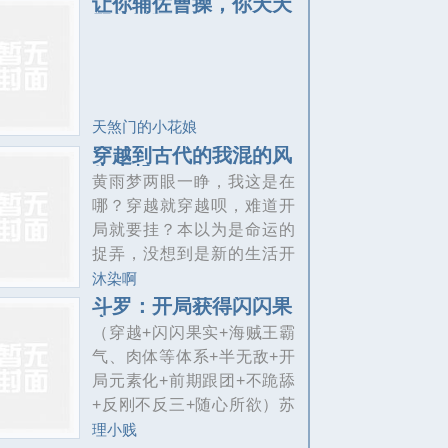
让你辅佐曹操，你天天
骂他送死
天煞门的小花娘
穿越到古代的我混的风
生水起
黄雨梦两眼一睁，我这是在
哪？穿越就穿越呗，难道开
局就要挂？本以为是命运的
捉弄，没想到是新的生活开
始。在古代拥有了一群超爱
沐染啊
自己的家人。为了改变贫穷
斗罗：开局获得闪闪果
实
家里的现状，带领全家种植
（穿越+闪闪果实+海贼王霸
蔬菜瓜果。卖豆腐，做凉拌
气、肉体等体系+半无敌+开
菜，后期开工厂，打造工业
局元素化+前期跟团+不跪舔
村。...
+反刚不反三+随心所欲）苏
三甲穿越到斗罗大陆的世
理小贱