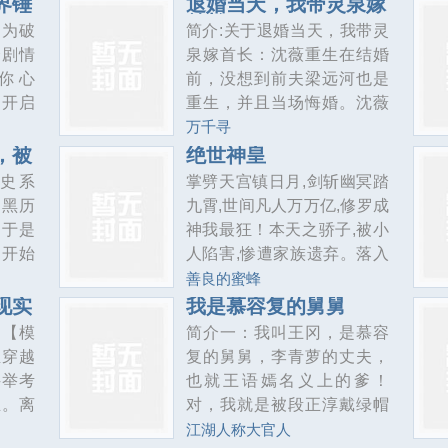
界锤
退婚当天，我带灵泉嫁
装载着
多管闲事]
首长
将木家
谁？天下众生视我为修罗，
只为破
简介:关于退婚当天，我带灵
生态农
，【万
却不知，我以修罗成武神。
个剧情
泉嫁首长：沈薇重生在结婚
自迷雾
然激
等级：灵武，元武，玄武，
你心
前，没想到前夫梁远河也是
的诡异
，执掌
天武，武君，武王，武帝，
：开启
重生，并且当场悔婚。沈薇
可借风
武祖....
全部进
心中冷笑，转头嫁给了瘫痪
万千寻
杀恶
被动穿
的首长贺西洲。上辈子我为
，被
绝世神皇
环死
情参与
你当牛做马，这辈子我要你
史系
掌劈天宫镇日月,剑斩幽冥踏
世兽
可再次
高攀不起！沈薇利用空间做
的黑历
九霄,世间凡人万万亿,修罗成
阴谋，
环：感
生意，赚大钱，把贺西洲宠
。于是
神我最狂！本天之骄子,被小
收割大
意的目
成忠犬，把前夫和他的白月
，开始
人陷害,惨遭家族遗弃。落入
的
通过消
光踩成泥。成功得到白月光
头队
凡界后,天赋觉醒,我楚枫,誓
善良的蜜蜂
行为甚
的梁远河，后来才发现自己
法师！
要杀回九天之上,夺回属于我
现实
我是慕容复的舅舅
文，走
只是个接盘侠，而此时的沈
！消灭
的一切！众生视我如修罗,却
】【模
简介一：我叫王冈，是慕容
者会尽
薇，已经让他望尘莫及。后
菲制定
不知,我以修罗成武神！
尘穿越
复的舅舅，李青萝的丈夫，
世界中
来，某位康复的军界大佬掐
奥特之
科举考
也就王语嫣名义上的爹！
，不虐
着沈薇的腰低语：夫人，我
特钥
生。离
对，我就是被段正淳戴绿帽
们结婚多年，是
家，没
篇治国
子的那个人！其实我还是被
江湖人称大官人
！……