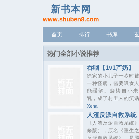
新书本网
www.shuben8.com
首页
排行
书库
记录
热门全部小说推荐
吞咽【1v1产奶】
徐家的小儿子十岁时
一种怪病，需要吸食
能缓解。裴柒自小未
乳，成了村里人的笑
是她顺理成章地被徐家“
Xena
下来，成为徐浅昇的
人渣反派自救系统
乳娘。后来不仅奶被
《人渣反派自救系统
了，身子也被他肏了。1
修版），原名《重生
sc。
反派自救系统》，是