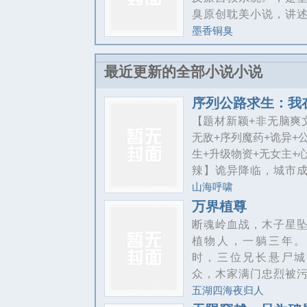
臭原创耽美小说，讲
垣作为一个书迷穿越
墨香铜臭
中人渣反派，改变原
情，拯救自己的故事。
最近更新的全部小说小说
序列公路求生：我
日升级物资
【题材新颖+非无脑爽
无敌+序列魔药+诡异+
生+升级物资+无女主+
辣】诡异降临，城市
类禁区。人们只能依
山海呼啸
超凡不停的迁徙，定
万界植尊
方式变成了迁徙生活
断魂岭血战，木子星
在迁徙的过程之中，
植物人，一躺三年。
醒了升级系统。生锈
时，三位兄长悬尸城
车在他手中蜕变为装
众，木家满门忠烈被
车。破旧帐篷进化成
叛国，垂暮祖母泣血
五湖四海夜归人
垒。当别人为半块压
稚弱幼弟屡遭欺辱，