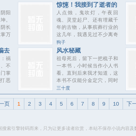
构架宏
神崛起，一路狂飙
将其扫
98，奖励暴击98倍，获得
惊悚！我接到了逝者的
电话
为林平
9800万、超级管家、四名超
。阴阳
人点烛，鬼吹灯，午夜回
己的面
级黑客、十名超级保镖】返
乾坤。
魂、灵堂起尸、还有埋藏千
已激
现卡、黄金、各种人才等等
光阴长
年的古物，从事殡葬行业的
平A击
奖励，应有尽有。敌人：国
沌掌万
这几年，我遇见过不少离奇
里程
内不安全，我去国外躲躲。
死，家
古怪的事情，人走阳间路，
狗子
物，解
王少君：他出国了，快，拿
境崛
鬼走阴间路，可有时候，阴
骗去
风水秘藏
（平A
我的巴雷特来，我要给他拍
证得大
间路上不全是鬼，而阳间路
山：祸
祖母死后，留下一把梳子和
）！】
张照。ps：看二十章，不好
上，也不都是人……
文、不
一本书，小时候当作小人书
解锁神
看你打我，我不还手。兄弟
医门掌
看。直到后来我才知道，这
必
们有力气吗？系统给的太
打恶
本书不仅能分金定穴，同时
多，打算分你们
都市，
也隐藏着惊人的秘密。古庙
三十度
妞，喝
黑棺、葬龙鬼谷、皮山古
人，治
城...黄狼拜月，正一步步把
一页
1
2
3
4
5
6
7
8
9
10
下
门，这
我带入诡异的谜局。精彩又
速速降
离奇的人生，从地下大墓开
一眼，
始。
据搜索引擎转码而来，只为让更多读者欣赏，本站不保存小说内容及
正言