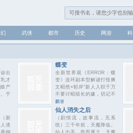
玄幻
武侠
都市
历史
网游
科
蝶变
被诊出
全新世界观《ERROR：蝶
人乳才
变》连环副本型解谜打怪爽
婚产
文昭然×郁岸“新人入职千万
话。于
不要讨昭组长的嫌，切记不
买”了
要不听他的指挥擅自行动，
麟潜
专属小
不要在他面前耍小心思，更
仙人消失之后
他吃
要小心绝对不要碰到他的
》（新
（剧情流，故事流，无系
v1，
手。”郁岸：“记住了。”（指
之人渣
统）三千年前，天魔降临。
遇到危险的时候抄起组长的
墨香铜
仙人出手，胜而逐之，天魔