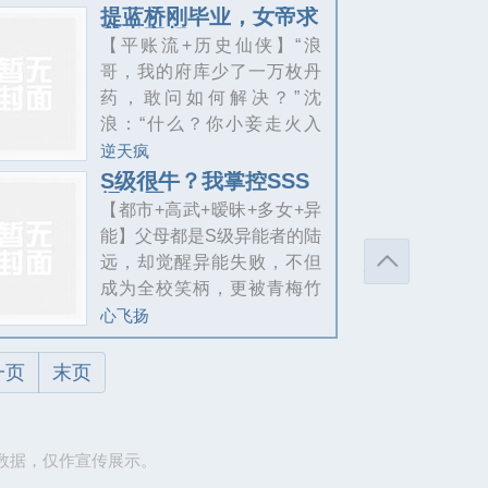
你舍身入狱！三年后，我要
行。叶寻，一位身世离奇，
提蓝桥刚毕业，女帝求
你血债血偿！
我当宰相？
相貌逆天的残疾少年。混乱
【平账流+历史仙侠】“浪
中，遭邻居破门而入，与姐
哥，我的府库少了一万枚丹
姐惨死在浩劫之下，临死前
药，敢问如何解决？”沈
却意外得到了传说中的【造
浪：“什么？你小妾走火入
化圣宝】，重生回到游戏开
魔，把家都烧完了？”“浪哥，
逆天疯
服前一天。再次进入游戏
我们锦衣卫关押的重要囚
S级很牛？我掌控SSS
后，叶寻凭着逆天资质，接
级女团
犯，被打死了，该如何解
【都市+高武+暧昧+多女+异
连达成各项成就，霸占系统
决？”沈浪：“大胆囚徒，竟敢
能】父母都是S级异能者的陆
公告，震惊世界，一骑绝
在天牢制造动乱，简直死不
远，却觉醒异能失败，不但
尘。……面对美女师父、妖
足惜！”“浪哥，我在丽春院，
成为全校笑柄，更被青梅竹
艳女帝、绝色掌门……
欠了十万枚灵石，请问我该
马的女友羞辱，好在冰山校
心飞扬
怎么办？”沈浪：“我刚好认识
花主动出现，自称是他未婚
一个800岁的老妖婆！”“沈
妻。陆远本以为校花图他身
一页
末页
浪，你官居一品，身为户部
子，却被校花带到赫赫有名
尚书就不能教文武百官点好
的异能监狱中，这里有一位
的？”沈浪：“抱歉，媳妇，
来历不凡的美艳女囚，找他
数据，仅作宣传展示。
借种生子。别无选择的陆远