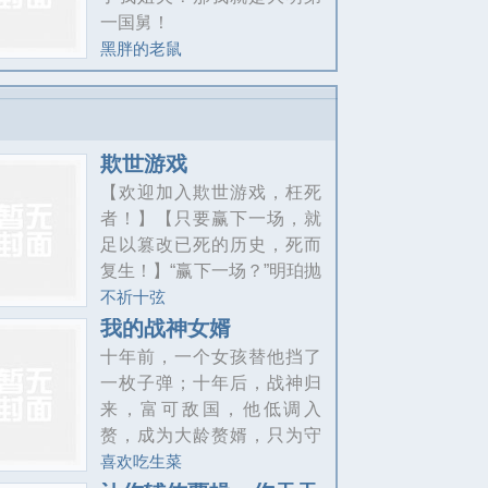
在这一条满是英才、妖魔、
一国舅！
美人的长生路上，走出一个
黑胖的老鼠
崭新的大世。
欺世游戏
【欢迎加入欺世游戏，枉死
者！】【只要赢下一场，就
足以篡改已死的历史，死而
复生！】“赢下一场？”明珀抛
出筹码，嘴角上扬：“有句话
不祈十弦
说得好，赢到最后才是
我的战神女婿
赢。”若所有胜利者都同时手
十年前，一个女孩替他挡了
握改写命运的权柄，当时间
一枚子弹；十年后，战神归
线被无数只手反复撕扯、涂
来，富可敌国，他低调入
抹、覆盖，唯有最后的胜利
赘，成为大龄赘婿，只为守
者，才能一锤定音。胜者通
护曾经的女孩！这一生，无
喜欢吃生菜
吃，败者成尘。“——梭哈。”
人再可欺负你！