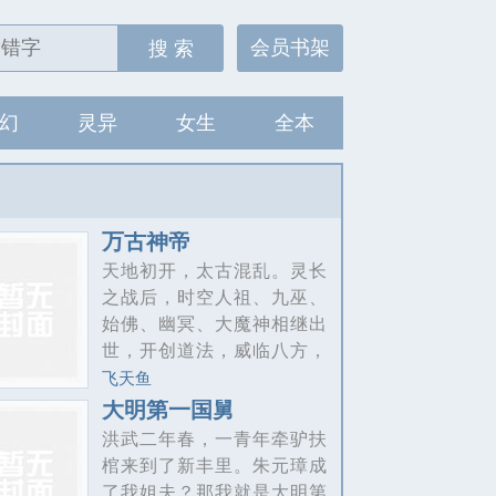
会员书架
搜 索
幻
灵异
女生
全本
万古神帝
天地初开，太古混乱。灵长
之战后，时空人祖、九巫、
始佛、幽冥、大魔神相继出
世，开创道法，威临八方，
众生朝迎，世人尊为始祖。
飞天鱼
天尊无敌当世，始祖名传古
大明第一国舅
今。但，皆不可得长
洪武二年春，一青年牵驴扶
生………………张若尘自逆
棺来到了新丰里。朱元璋成
境中崛起，从平凡中非凡，
了我姐夫？那我就是大明第