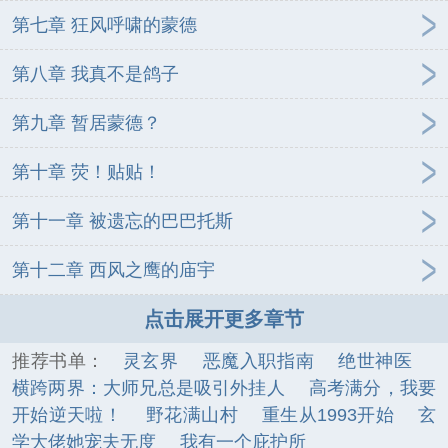
第七章 狂风呼啸的蒙德
第八章 我真不是鸽子
第九章 暂居蒙德？
第十章 荧！贴贴！
第十一章 被遗忘的巴巴托斯
第十二章 西风之鹰的庙宇
点击展开更多章节
推荐书单：
灵玄界
恶魔入职指南
绝世神医
横跨两界：大师兄总是吸引外挂人
高考满分，我要
开始逆天啦！
野花满山村
重生从1993开始
玄
学大佬她宠夫无度
我有一个庇护所